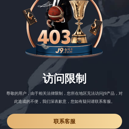
访问限制
尊敬的用户，由于相关法律限制，您所在地区无法访问J9产品，对
此造成的不便，我们深表歉意，您如有疑问请联系客服。
联系客服