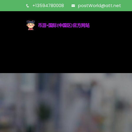
+13594780008
postWorld@att.net