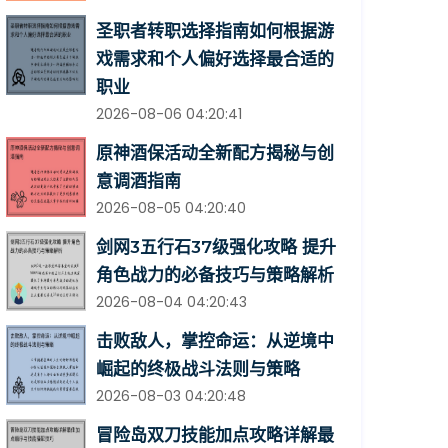
圣职者转职选择指南如何根据游
戏需求和个人偏好选择最合适的
职业
2026-08-06 04:20:41
原神酒保活动全新配方揭秘与创
意调酒指南
2026-08-05 04:20:40
剑网3五行石37级强化攻略 提升
角色战力的必备技巧与策略解析
2026-08-04 04:20:43
击败敌人，掌控命运：从逆境中
崛起的终极战斗法则与策略
2026-08-03 04:20:48
冒险岛双刀技能加点攻略详解最