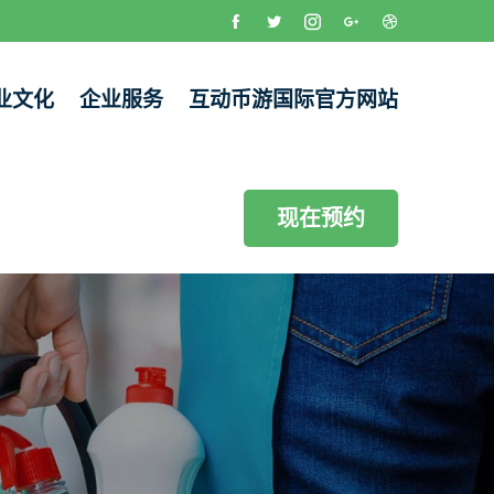
业文化
企业服务
互动币游国际官方网站
现在预约