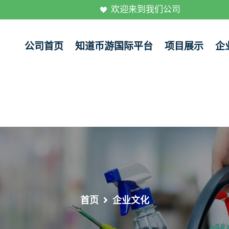
欢迎来到我们公司
公司首页
知道币游国际平台
项目展示
企
首页
企业文化