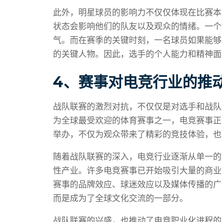
此外，明星球员的影响力不仅仅体现在比赛本
状态会影响他们的队友以及观众的情绪。一个
气。而在赛季的关键时刻，一名球员如果能够
的关键人物。因此，选手的个人能力和精神面
4、赛事对电竞行业的推
战队联赛的激烈对抗，不仅仅是对选手和战队
为全球最受欢迎的体育赛事之一，电竞赛事正
举办，不仅为观众带来了精彩的竞技体验，也
随着战队联赛的深入，电竞行业逐渐从单一的
性产业。许多电竞赛事已开始吸引大量的商业
赛事的品牌效应、球迷效应以及媒体传播的广
而是成为了全球文化交流的一部分。
战队联赛的兴盛，也推动了电竞职业化进程的