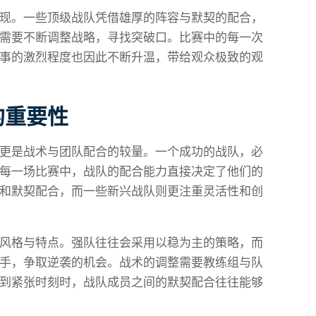
现。一些顶级战队凭借雄厚的阵容与默契的配合，
需要不断调整战略，寻找突破口。比赛中的每一次
事的激烈程度也因此不断升温，带给观众极致的观
的重要性
更是战术与团队配合的较量。一个成功的战队，必
每一场比赛中，战队的配合能力直接决定了他们的
和默契配合，而一些新兴战队则更注重灵活性和创
风格与特点。强队往往会采用以稳为主的策略，而
手，争取逆袭的机会。战术的调整需要教练组与队
到紧张时刻时，战队成员之间的默契配合往往能够